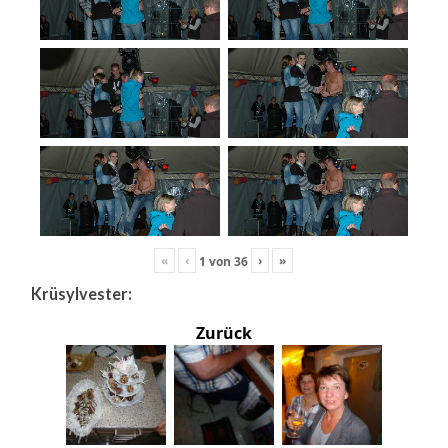
«
‹
›
»
1
von
36
Krüsylvester:
Zurück