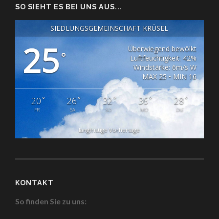
SO SIEHT ES BEI UNS AUS...
SIEDLUNGSGEMEINSCHAFT KRÜSEL
25
Überwiegend bewölkt
°
Luftfeuchtigkeit: 42%
Windstärke: 6m/s W
MAX 25 • MIN 16
°
°
°
°
°
20
26
32
36
28
FR
SA
SO
MO
DIE
langfristige Vorhersage
KONTAKT
So finden Sie zu uns: