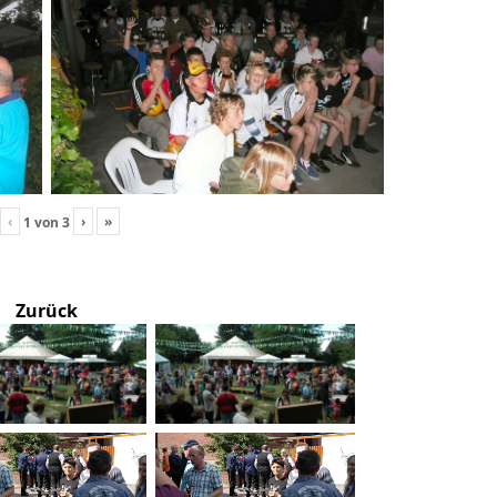
‹
›
»
1
von
3
Zurück