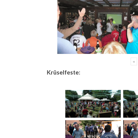
«
Krüselfeste: