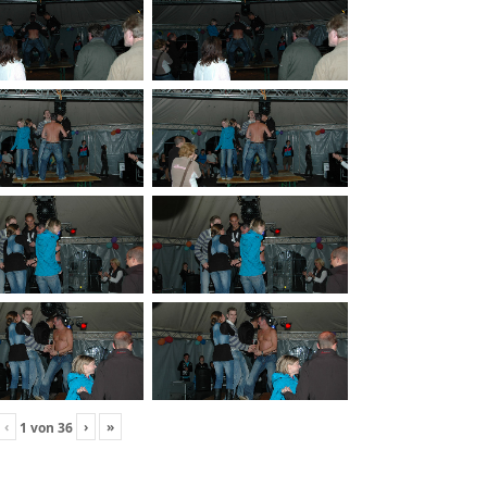
‹
›
»
1
von
36