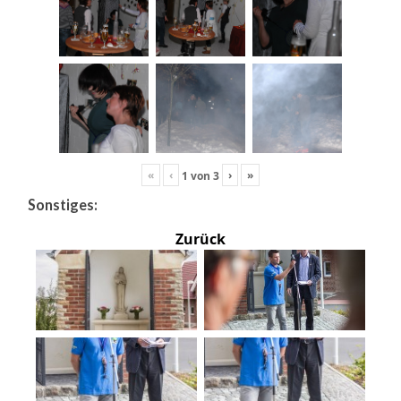
«
‹
›
»
1
von
3
Sonstiges:
Zurück