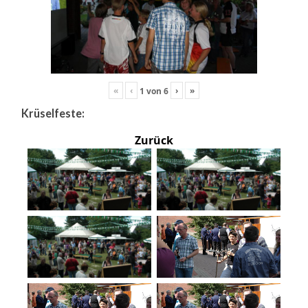
«
‹
›
»
1
von
6
Krüselfeste:
Zurück