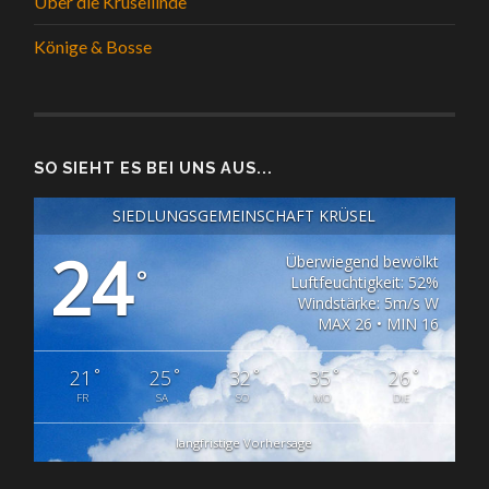
Über die Krüsellinde
Könige & Bosse
SO SIEHT ES BEI UNS AUS...
SIEDLUNGSGEMEINSCHAFT KRÜSEL
24
Überwiegend bewölkt
°
Luftfeuchtigkeit: 52%
Windstärke: 5m/s W
MAX 26 • MIN 16
°
°
°
°
°
21
25
32
35
26
FR
SA
SO
MO
DIE
langfristige Vorhersage