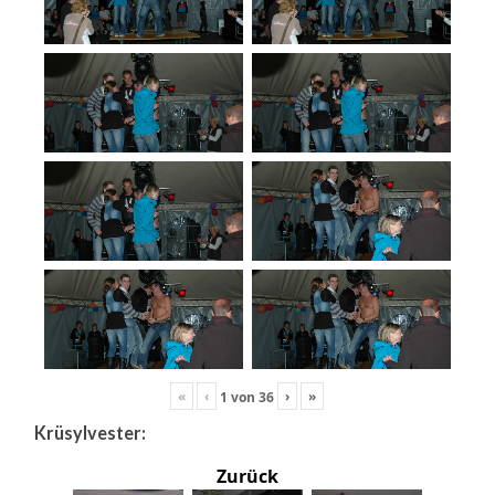
«
‹
›
»
1
von
36
Krüsylvester:
Zurück