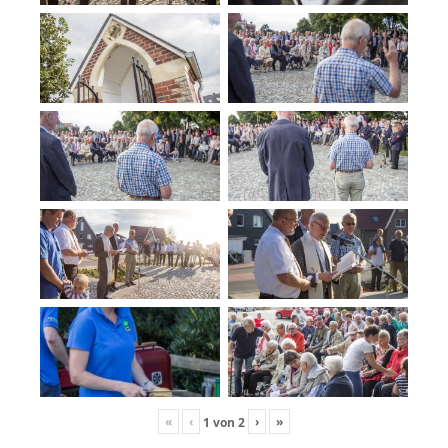
«
‹
›
»
1
von
2