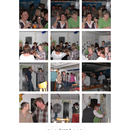
«
‹
›
»
2
von
3