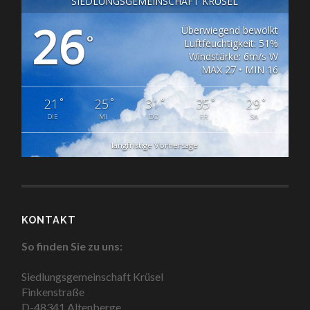
SIEDLUNGSGEMEINSCHAFT KRÜSEL
26
Überwiegend bewölkt
°
Luftfeuchtigkeit: 51%
Windstärke: 6m/s W
MAX 27 • MIN 16
°
°
°
°
°
21
25
31
35
29
DIE
MI
DO
FR
SA
langfristige Vorhersage
KONTAKT
So finden Sie zu uns:
Siedlungsgemeinschaft Krüsel
Finkenstraße
D-48341 Altenberge