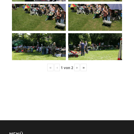
«
‹
›
»
1
von
2