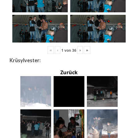
«
‹
›
»
1
von
36
Krüsylvester:
Zurück