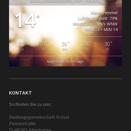
SIEDLUNGSGEMEINSCHAFT KRÜSEL
14
Klarer Himmel
°
Luftfeuchtigkeit: 73%
Windstärke: 3m/s WNW
MAX 23 • MIN 14
°
°
°
°
°
26
31
36
24
30
SA
SO
MO
DIE
MI
langfristige Vorhersage
KONTAKT
So finden Sie zu uns:
Siedlungsgemeinschaft Krüsel
Finkenstraße
D-48341 Altenberge