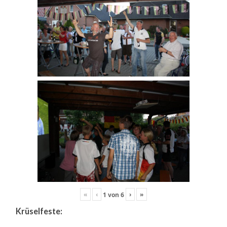
«
‹
›
»
1
von
6
Krüselfeste: