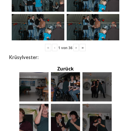
«
‹
›
»
1
von
36
Krüsylvester:
Zurück