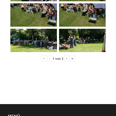
«
‹
›
»
1
von
2