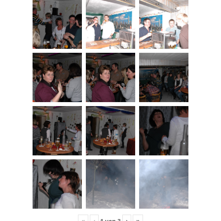
«
‹
›
»
1
von
3