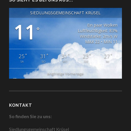
SIEDLUNGSGEMEINSCHAFT KRÜSEL
11
Ein paar Wolken
°
Luftfeuchtigkeit: 83%
Windstärke: 2m/s W
MAX 22 • MIN 11
°
°
°
°
°
25
31
31
23
27
SA
SO
MO
DIE
MI
langfristige Vorhersage
KONTAKT
So finden Sie zu uns:
Siedlungsgemeinschaft Krüsel