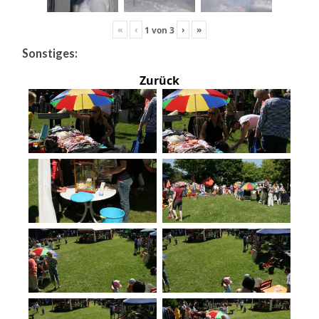
«
‹
›
»
1
von
3
Sonstiges:
Zurück