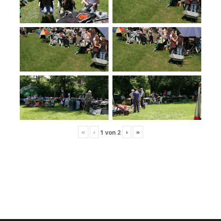
«
‹
›
»
1
von
2