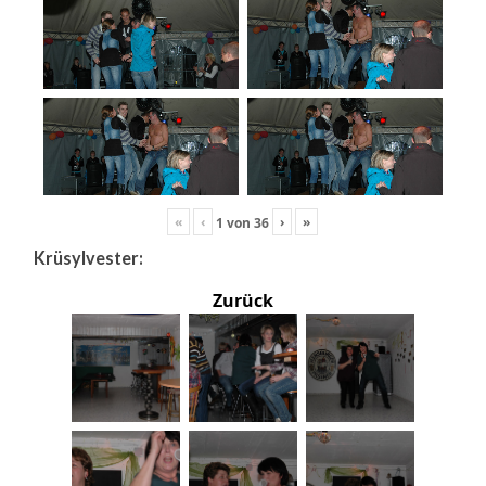
«
‹
›
»
1
von
36
Krüsylvester:
Zurück