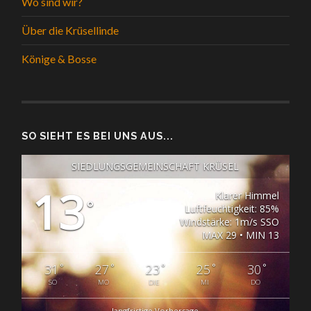
Wo sind wir?
Über die Krüsellinde
Könige & Bosse
SO SIEHT ES BEI UNS AUS...
SIEDLUNGSGEMEINSCHAFT KRÜSEL
13
Klarer Himmel
°
Luftfeuchtigkeit: 85%
Windstärke: 1m/s SSO
MAX 29 • MIN 13
°
°
°
°
°
31
27
23
25
30
SO
MO
DIE
MI
DO
langfristige Vorhersage