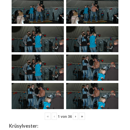
«
‹
›
»
1
von
36
Krüsylvester: