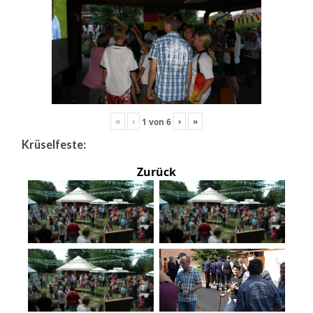
«
‹
›
»
1
von
6
Krüselfeste:
Zurück