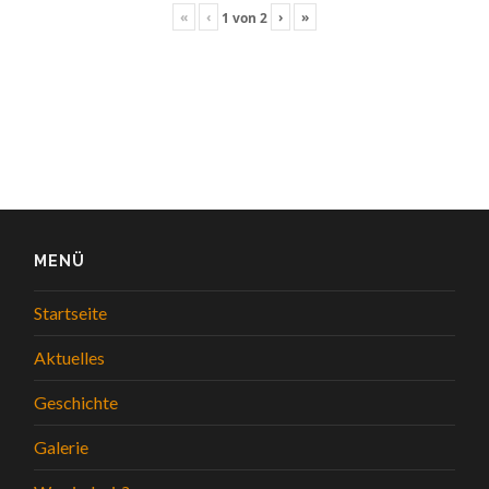
«
‹
›
»
1
von
2
MENÜ
Startseite
Aktuelles
Geschichte
Galerie