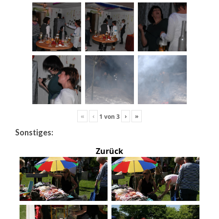
«
‹
›
»
1
von
3
Sonstiges:
Zurück