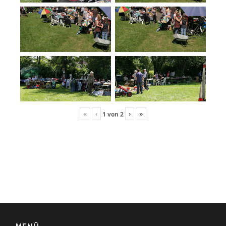
«
‹
›
»
1
von
2