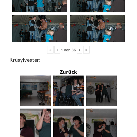
«
‹
›
»
1
von
36
Krüsylvester:
Zurück