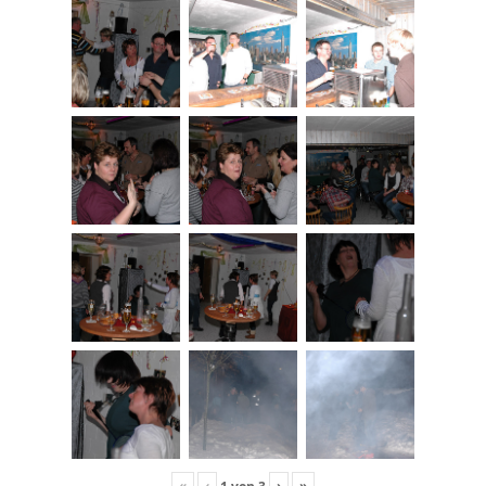
«
‹
›
»
1
von
3