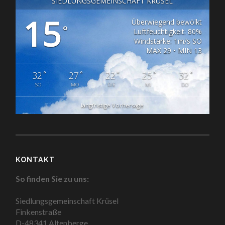
SIEDLUNGSGEMEINSCHAFT KRÜSEL
15
Überwiegend bewölkt
°
Luftfeuchtigkeit: 80%
Windstärke: 1m/s SO
MAX 29 • MIN 13
°
°
°
°
°
32
27
22
25
32
SO
MO
DIE
MI
DO
langfristige Vorhersage
KONTAKT
So finden Sie zu uns:
Siedlungsgemeinschaft Krüsel
Finkenstraße
D-48341 Altenberge