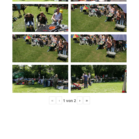
«
‹
›
»
1
von
2