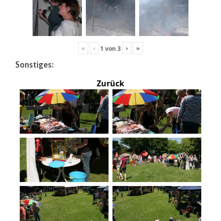
«
‹
›
»
1
von
3
Sonstiges:
Zurück