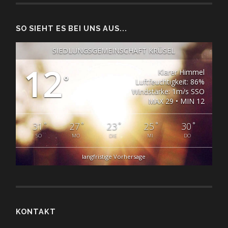
SO SIEHT ES BEI UNS AUS...
SIEDLUNGSGEMEINSCHAFT KRÜSEL
12
Klarer Himmel
°
Luftfeuchtigkeit: 86%
Windstärke: 1m/s SSO
MAX 29 • MIN 12
°
°
°
°
°
31
27
23
25
30
SO
MO
DIE
MI
DO
langfristige Vorhersage
KONTAKT