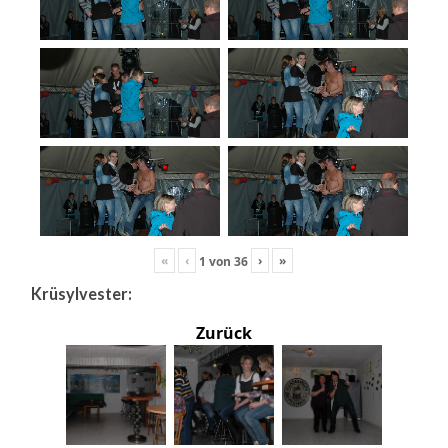
«
‹
›
»
1
von
36
Krüsylvester:
Zurück