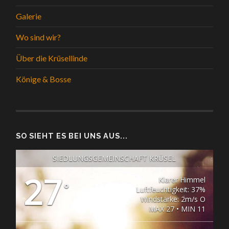
Galerie
Wo sind wir?
Über die Krüsellinde
Könige & Bosse
SO SIEHT ES BEI UNS AUS...
SIEDLUNGSGEMEINSCHAFT KRÜSEL
27
Klarer Himmel
°
Luftfeuchtigkeit: 37%
Windstärke: 2m/s O
MAX 27 • MIN 11