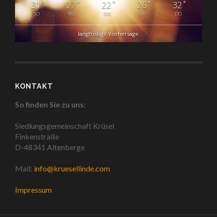
°
°
°
°
°
31
27
22
26
32
SO
MO
DIE
MI
DO
langfristige Vorhersage
KONTAKT
So finden Sie zu uns:
Siedlungsgemeinschaft Krüsel
Finkenstraße
D-48341 Altenberge
Mail:
info@kruesellinde.com
Impressum