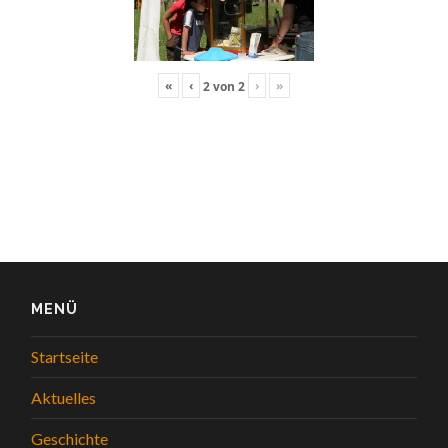
«
‹
›
»
2
von
2
MENÜ
Startseite
Aktuelles
Geschichte