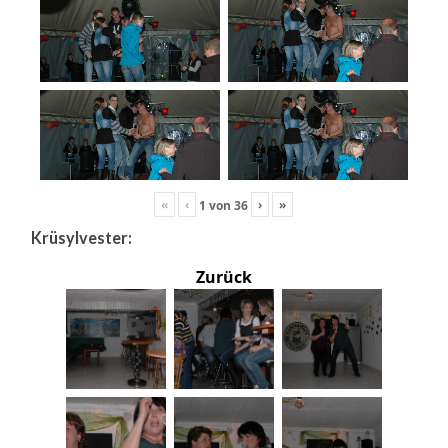
«
‹
›
»
1
von
36
Krüsylvester:
Zurück