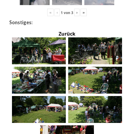
«
‹
›
»
1
von
3
Sonstiges:
Zurück