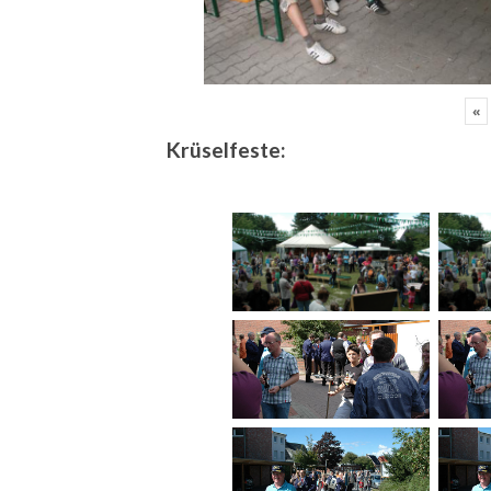
«
Krüselfeste: