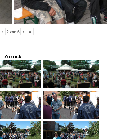
‹
›
»
2
von
6
Zurück