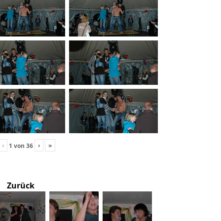
‹
›
»
1
von
36
Zurück