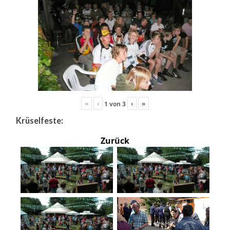
«
‹
›
»
1
von
3
Krüselfeste:
Zurück