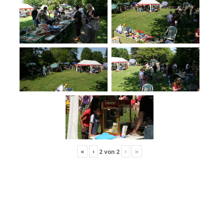
«
‹
›
»
2
von
2