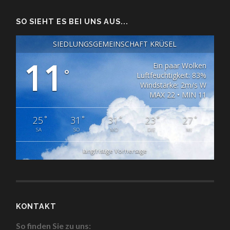
SO SIEHT ES BEI UNS AUS...
SIEDLUNGSGEMEINSCHAFT KRÜSEL
11
Ein paar Wolken
°
Luftfeuchtigkeit: 83%
Windstärke: 2m/s W
MAX 22 • MIN 11
°
°
°
°
°
25
31
31
23
27
SA
SO
MO
DIE
MI
langfristige Vorhersage
KONTAKT
So finden Sie zu uns: