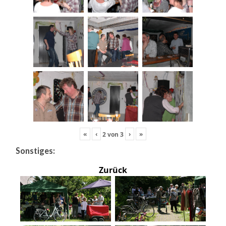
«
‹
›
»
2
von
3
Sonstiges:
Zurück