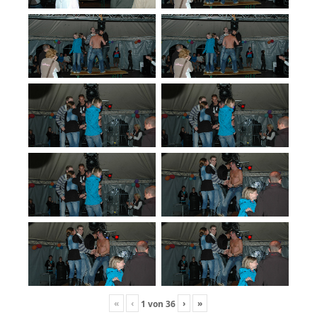
«
‹
›
»
1
von
36