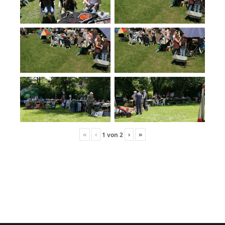
«
‹
›
»
1
von
2