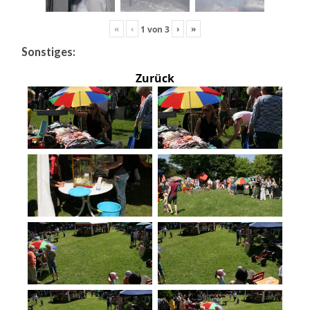
«
‹
›
»
1
von
3
Sonstiges:
Zurück