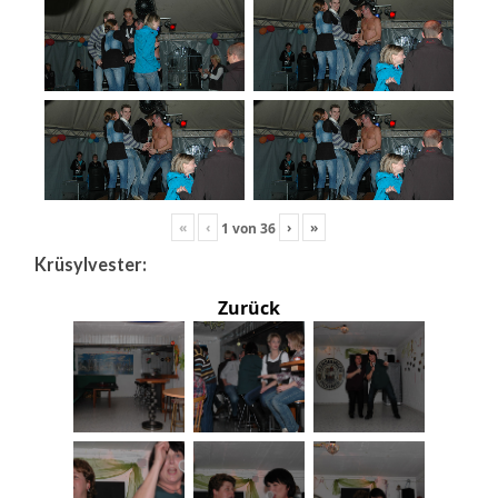
«
‹
›
»
1
von
36
Krüsylvester:
Zurück