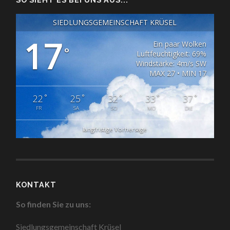
SIEDLUNGSGEMEINSCHAFT KRÜSEL
17
Ein paar Wolken
°
Luftfeuchtigkeit: 69%
Windstärke: 4m/s SW
MAX 27 • MIN 17
°
°
°
°
°
22
25
32
33
37
FR
SA
SO
MO
DIE
langfristige Vorhersage
KONTAKT
So finden Sie zu uns:
Siedlungsgemeinschaft Krüsel