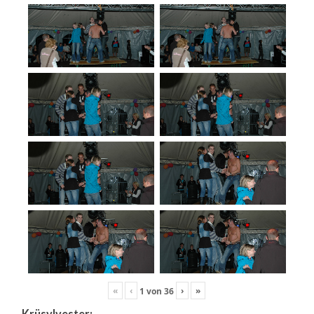
«
‹
›
»
1
von
36
Krüsylvester: