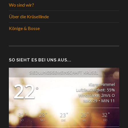
Wo sind wir?
Über die Krüsellinde
Könige & Bosse
SO SIEHT ES BEI UNS AUS...
SIEDLUNGSGEMEINSCHAFT KRÜSEL
22
Klarer Himmel
°
Luftfeuchtigkeit: 55%
Windstärke: 2m/s O
MAX 29 • MIN 11
°
°
°
°
°
31
28
23
26
32
SO
MO
DIE
MI
DO