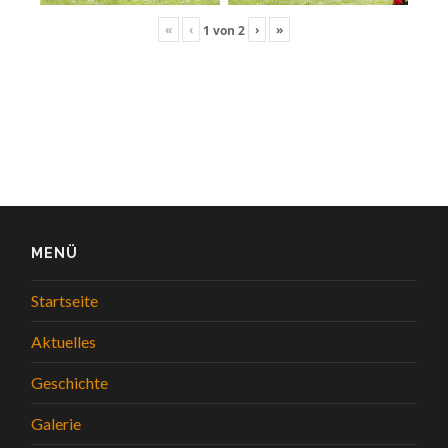
«
‹
›
»
1
von
2
MENÜ
Startseite
Aktuelles
Geschichte
Galerie