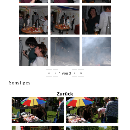
«
‹
›
»
1
von
3
Sonstiges:
Zurück