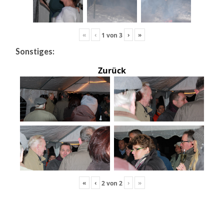
«
‹
›
»
1
von
3
Sonstiges:
Zurück
«
‹
›
»
2
von
2