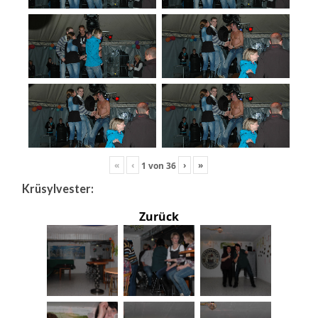
«
‹
›
»
1
von
36
Krüsylvester:
Zurück