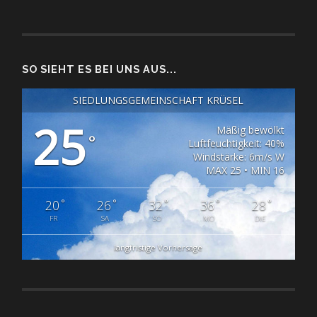
SO SIEHT ES BEI UNS AUS...
SIEDLUNGSGEMEINSCHAFT KRÜSEL
25
Mäßig bewölkt
°
Luftfeuchtigkeit: 40%
Windstärke: 6m/s W
MAX 25 • MIN 16
°
°
°
°
°
20
26
32
36
28
FR
SA
SO
MO
DIE
langfristige Vorhersage