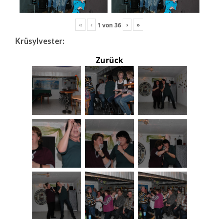
«
‹
›
»
1
von
36
Krüsylvester:
Zurück