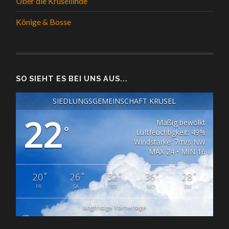
Über die Krüsellinde
Könige & Bosse
SO SIEHT ES BEI UNS AUS...
SIEDLUNGSGEMEINSCHAFT KRÜSEL
22
Mäßig bewölkt
°
Luftfeuchtigkeit: 49%
Windstärke: 7m/s NW
MAX 24 • MIN 16
°
°
°
°
°
20
26
32
36
28
FR
SA
SO
MO
DIE
langfristige Vorhersage