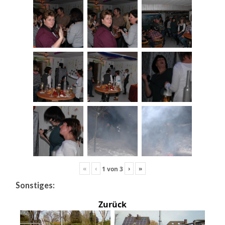
«
‹
›
»
1
von
3
Sonstiges:
Zurück