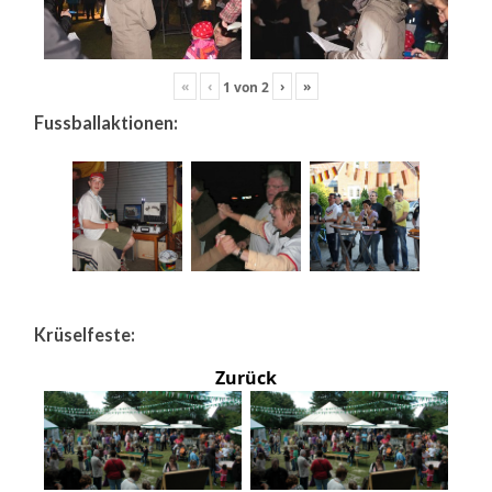
«
‹
›
»
1
von
2
Fussballaktionen:
Krüselfeste:
Zurück