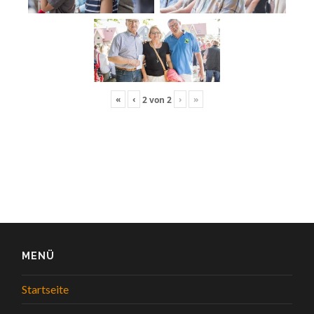
«
‹
›
»
2
von
2
MENÜ
Startseite