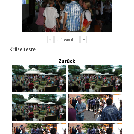
«
‹
›
»
1
von
6
Krüselfeste:
Zurück