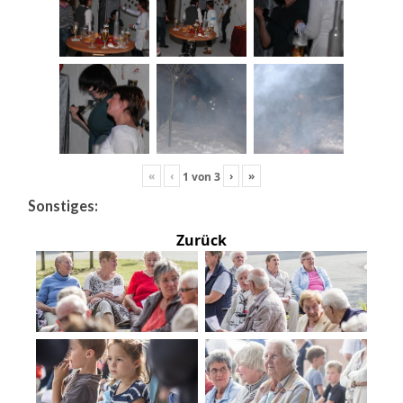
«
‹
›
»
1
von
3
Sonstiges:
Zurück