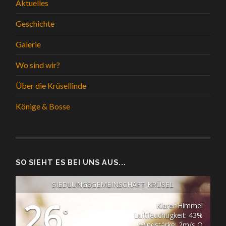
Aktuelles
Geschichte
Galerie
Wo sind wir?
Über die Krüsellinde
Könige & Bosse
SO SIEHT ES BEI UNS AUS...
SIEDLUNGSGEMEINSCHAFT KRÜSEL
26
Klarer Himmel
°
Luftfeuchtigkeit: 43%
Windstärke: 2m/s O