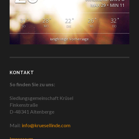
MAX 29 • MIN 11
°
°
°
°
°
31
28
22
26
32
SO
MO
DIE
MI
DO
langfristige Vorhersage
KONTAKT
So finden Sie zu uns:
Siedlungsgemeinschaft Krüsel
Finkenstraße
D-48341 Altenberge
Mail:
info@kruesellinde.com
Impressum