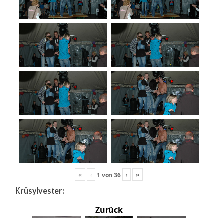
«
‹
›
»
1
von
36
Krüsylvester:
Zurück