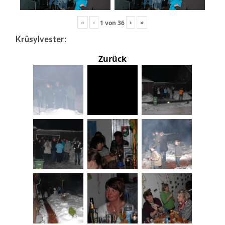
«
‹
›
»
1
von
36
Krüsylvester:
Zurück