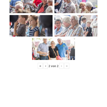
«
‹
›
»
2
von
2