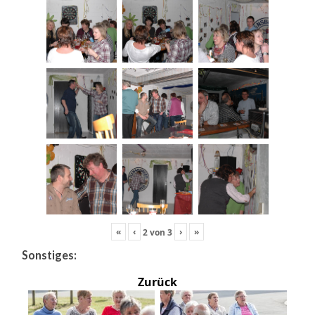
«
‹
›
»
2
von
3
Sonstiges:
Zurück