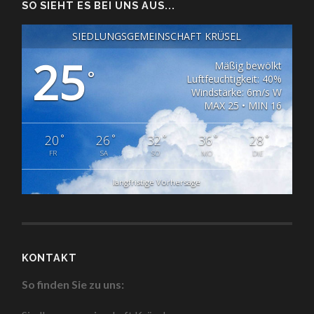
SO SIEHT ES BEI UNS AUS...
SIEDLUNGSGEMEINSCHAFT KRÜSEL
25
Mäßig bewölkt
°
Luftfeuchtigkeit: 40%
Windstärke: 6m/s W
MAX 25 • MIN 16
°
°
°
°
°
20
26
32
36
28
FR
SA
SO
MO
DIE
langfristige Vorhersage
KONTAKT
So finden Sie zu uns: