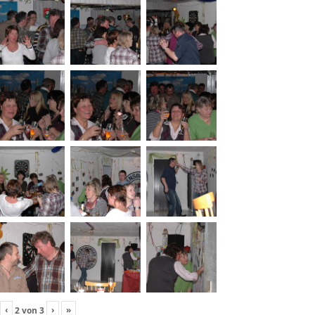
‹
›
»
2
von
3