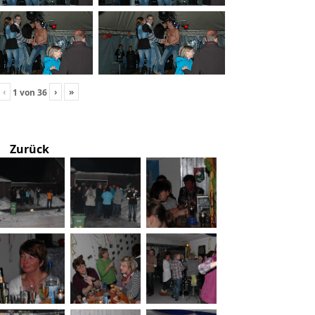
‹
›
»
1
von
36
Zurück