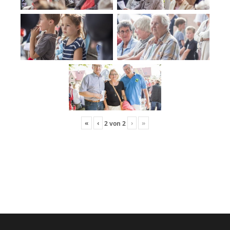
«
‹
›
»
2
von
2