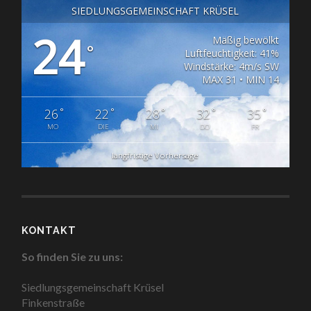
SIEDLUNGSGEMEINSCHAFT KRÜSEL
24
Mäßig bewölkt
°
Luftfeuchtigkeit: 41%
Windstärke: 4m/s SW
MAX 31 • MIN 14
°
°
°
°
°
26
22
28
32
35
MO
DIE
MI
DO
FR
langfristige Vorhersage
KONTAKT
So finden Sie zu uns:
Siedlungsgemeinschaft Krüsel
Finkenstraße