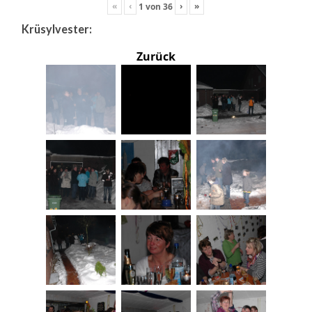
«
‹
›
»
1
von
36
Krüsylvester:
Zurück