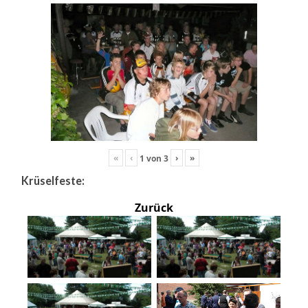
«
‹
›
»
1
von
3
Krüselfeste:
Zurück