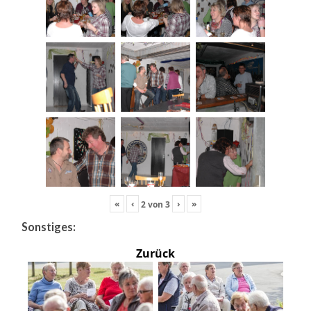
«
‹
›
»
2
von
3
Sonstiges:
Zurück