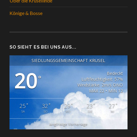
Über die Krüsellinde
Könige & Bosse
SO SIEHT ES BEI UNS AUS...
SIEDLUNGSGEMEINSCHAFT KRÜSEL
20
Bedeckt
°
Luftfeuchtigkeit: 57%
Windstärke: 2m/s ONO
MAX 22 • MIN 12
°
°
°
°
°
25
32
29
23
27
SA
SO
MO
DIE
MI
langfristige Vorhersage