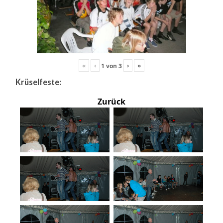
«
‹
›
»
1
von
3
Krüselfeste:
Zurück