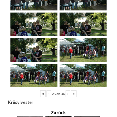
«
‹
›
»
2
von
36
Krüsylvester:
Zurück