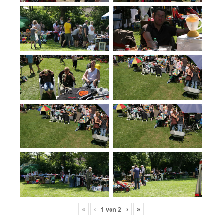
«
‹
›
»
1
von
2