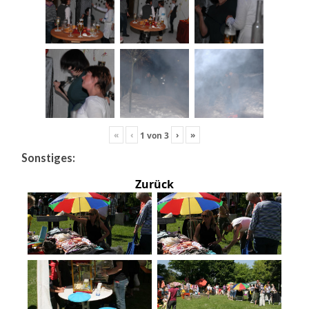
«
‹
›
»
1
von
3
Sonstiges:
Zurück