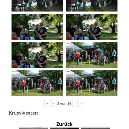
«
‹
›
»
2
von
36
Krüsylvester:
Zurück