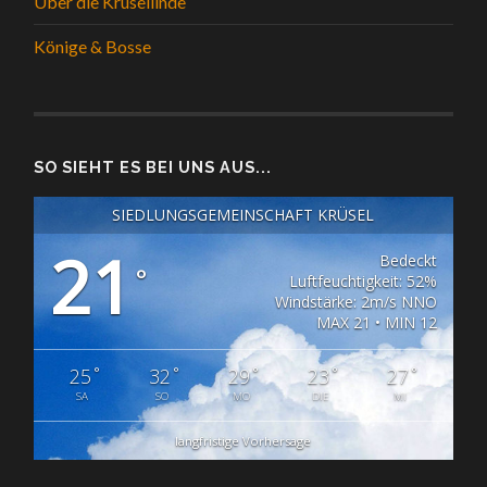
Über die Krüsellinde
Könige & Bosse
SO SIEHT ES BEI UNS AUS...
SIEDLUNGSGEMEINSCHAFT KRÜSEL
21
Bedeckt
°
Luftfeuchtigkeit: 52%
Windstärke: 2m/s NNO
MAX 21 • MIN 12
°
°
°
°
°
25
32
29
23
27
SA
SO
MO
DIE
MI
langfristige Vorhersage