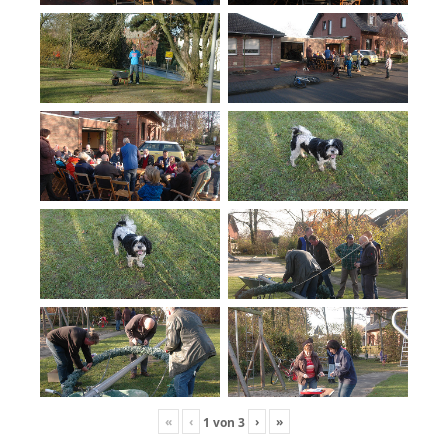
«
‹
›
»
1
von
3