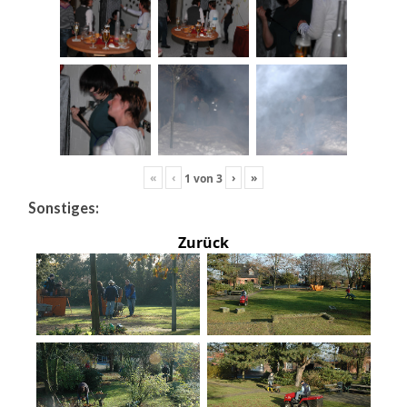
«
‹
›
»
1
von
3
Sonstiges:
Zurück