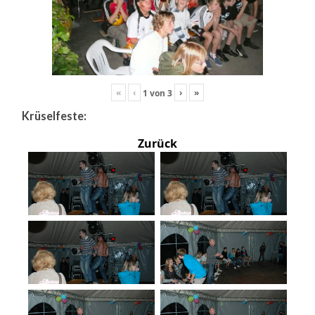
«
‹
›
»
1
von
3
Krüselfeste:
Zurück