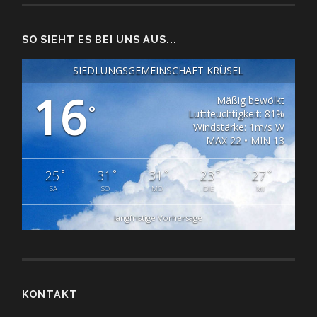
SO SIEHT ES BEI UNS AUS...
SIEDLUNGSGEMEINSCHAFT KRÜSEL
16
Mäßig bewölkt
°
Luftfeuchtigkeit: 81%
Windstärke: 1m/s W
MAX 22 • MIN 13
°
°
°
°
°
25
31
31
23
27
SA
SO
MO
DIE
MI
langfristige Vorhersage
KONTAKT