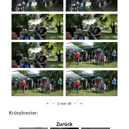
«
‹
›
»
2
von
36
Krüsylvester:
Zurück