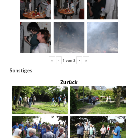
«
‹
›
»
1
von
3
Sonstiges:
Zurück