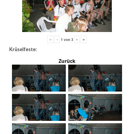
«
‹
›
»
1
von
3
Krüselfeste:
Zurück