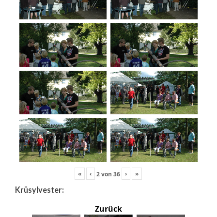
«
‹
›
»
2
von
36
Krüsylvester:
Zurück