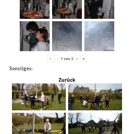
«
‹
›
»
1
von
3
Sonstiges:
Zurück