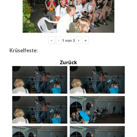
«
‹
›
»
1
von
3
Krüselfeste:
Zurück