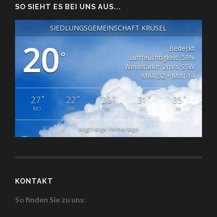
SO SIEHT ES BEI UNS AUS...
SIEDLUNGSGEMEINSCHAFT KRÜSEL
20
Bedeckt
°
Luftfeuchtigkeit: 58%
Windstärke: 2m/s SSW
MAX 32 • MIN 14
°
°
°
°
°
27
22
26
31
35
MO
DIE
MI
DO
FR
langfristige Vorhersage
KONTAKT
So finden Sie zu uns: