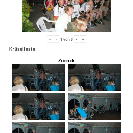
«
‹
›
»
1
von
3
Krüselfeste:
Zurück