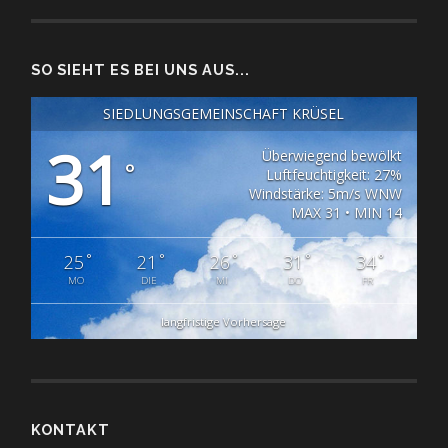
SO SIEHT ES BEI UNS AUS...
SIEDLUNGSGEMEINSCHAFT KRÜSEL
31
Überwiegend bewölkt
°
Luftfeuchtigkeit: 27%
Windstärke: 5m/s WNW
MAX 31 • MIN 14
°
°
°
°
°
25
21
26
31
34
MO
DIE
MI
DO
FR
langfristige Vorhersage
KONTAKT