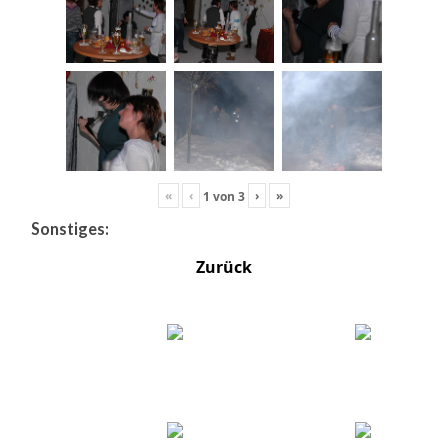
«
‹
›
»
1
von
3
Sonstiges:
Zurück