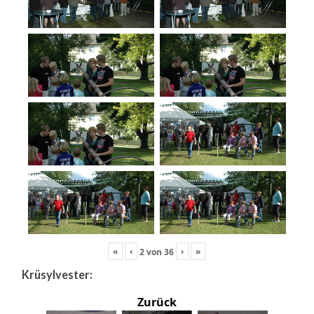
«
‹
›
»
2
von
36
Krüsylvester:
Zurück