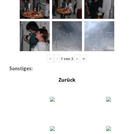
«
‹
›
»
1
von
3
Sonstiges:
Zurück