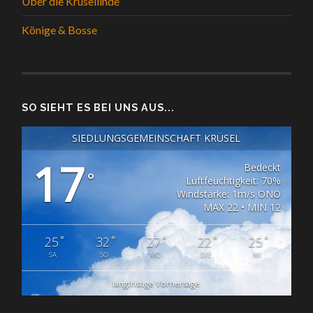
Über die Krüsellinde
Könige & Bosse
SO SIEHT ES BEI UNS AUS...
SIEDLUNGSGEMEINSCHAFT KRÜSEL
17
Bedeckt
°
Luftfeuchtigkeit: 70%
Windstärke: 1m/s ONO
MAX 22 • MIN 12
°
°
°
°
°
25
32
27
22
25
SA
SO
MO
DIE
MI
langfristige Vorhersage