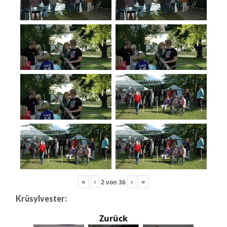
«
‹
›
»
2
von
36
Krüsylvester:
Zurück