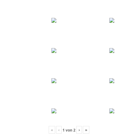
«
‹
›
»
1
von
2