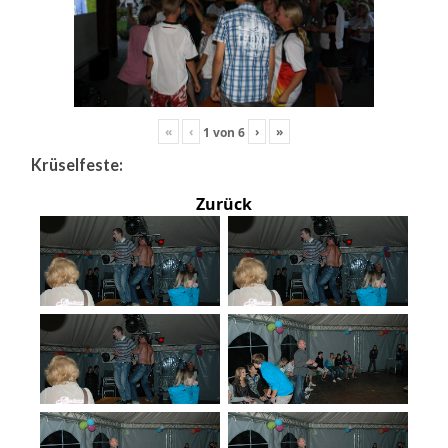
«
‹
›
»
1
von
6
Krüselfeste:
Zurück