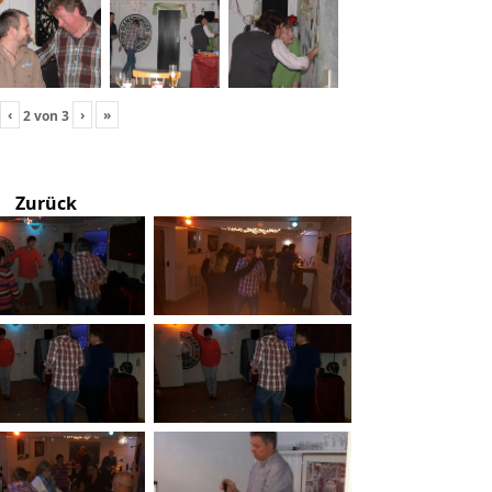
‹
›
»
2
von
3
Zurück