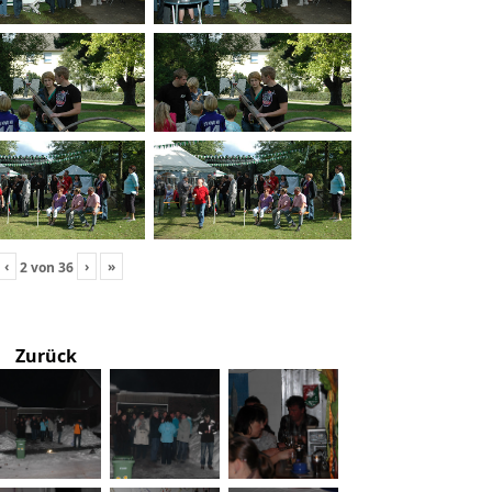
‹
›
»
2
von
36
Zurück