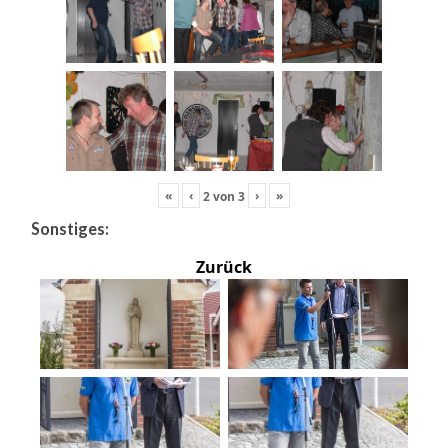
«
‹
›
»
2
von
3
Sonstiges:
Zurück