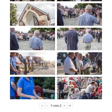
«
‹
›
»
1
von
2