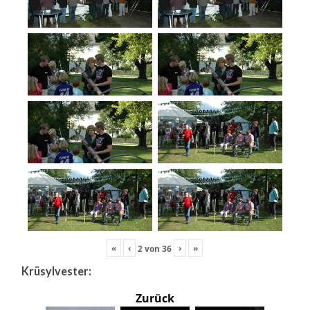
«
‹
›
»
2
von
36
Krüsylvester:
Zurück