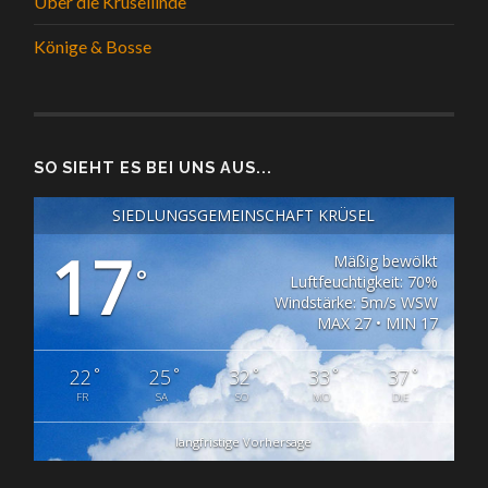
Über die Krüsellinde
Könige & Bosse
SO SIEHT ES BEI UNS AUS...
SIEDLUNGSGEMEINSCHAFT KRÜSEL
17
Mäßig bewölkt
°
Luftfeuchtigkeit: 70%
Windstärke: 5m/s WSW
MAX 27 • MIN 17
°
°
°
°
°
22
25
32
33
37
FR
SA
SO
MO
DIE
langfristige Vorhersage