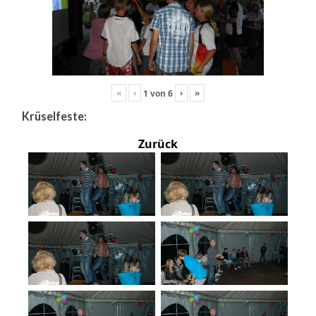
«
‹
›
»
1
von
6
Krüselfeste:
Zurück