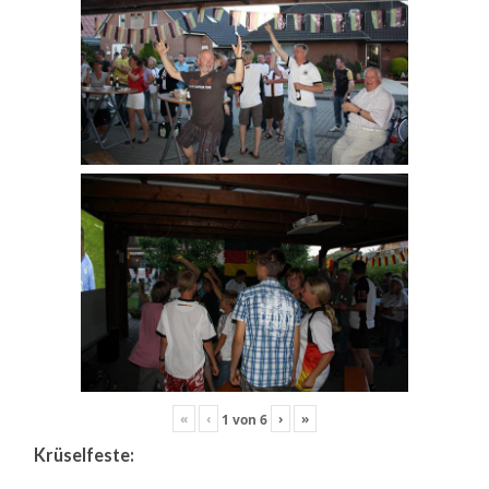
«
‹
›
»
1
von
6
Krüselfeste: