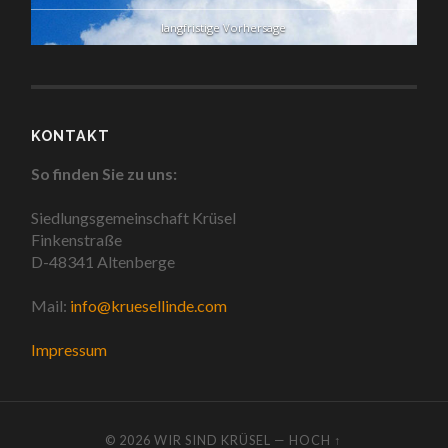
langfristige Vorhersage
KONTAKT
So finden Sie zu uns:
Siedlungsgemeinschaft Krüsel
Finkenstraße
D-48341 Altenberge
Mail:
info@kruesellinde.com
Impressum
© 2026
WIR SIND KRÜSEL
—
HOCH ↑