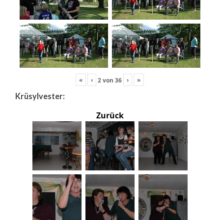
«
‹
›
»
2
von
36
Krüsylvester:
Zurück