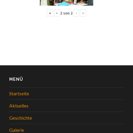
«
‹
›
»
2
von
2
MENÜ
Startseite
Aktuelles
Geschichte
Galerie