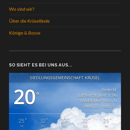
Wo sind wir?
Über die Krüsellinde
Könige & Bosse
SO SIEHT ES BEI UNS AUS...
SIEDLUNGSGEMEINSCHAFT KRÜSEL
20
Bedeckt
°
Luftfeuchtigkeit: 63%
Windstärke: 1m/s N
MAX 22 • MIN 12
°
°
°
°
°
25
32
27
22
25
SA
SO
MO
DIE
MI