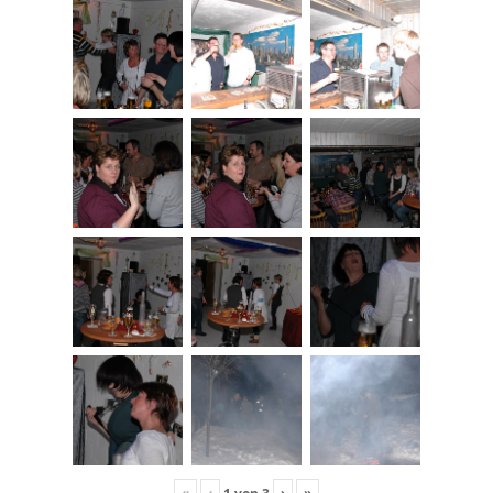
«
‹
›
»
1
von
3