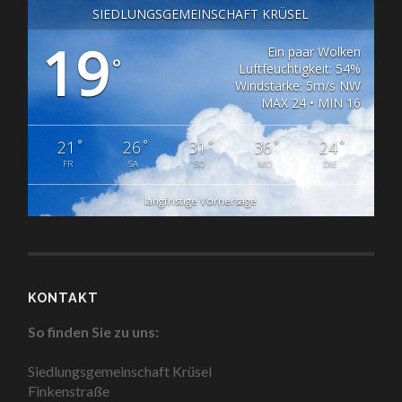
SIEDLUNGSGEMEINSCHAFT KRÜSEL
19
Ein paar Wolken
°
Luftfeuchtigkeit: 54%
Windstärke: 5m/s NW
MAX 24 • MIN 16
°
°
°
°
°
21
26
31
36
24
FR
SA
SO
MO
DIE
langfristige Vorhersage
KONTAKT
So finden Sie zu uns:
Siedlungsgemeinschaft Krüsel
Finkenstraße