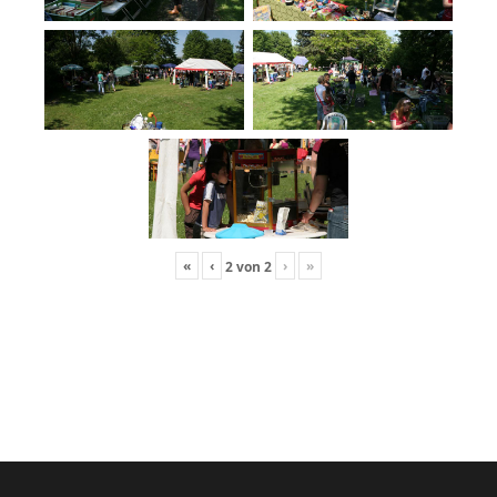
«
‹
›
»
2
von
2