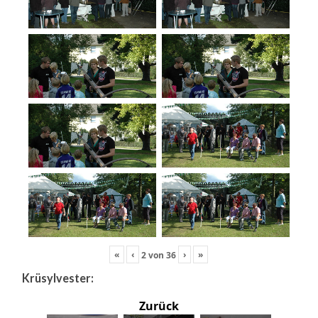
«
‹
›
»
2
von
36
Krüsylvester:
Zurück