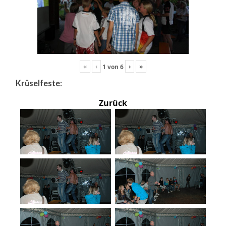
«
‹
›
»
1
von
6
Krüselfeste:
Zurück