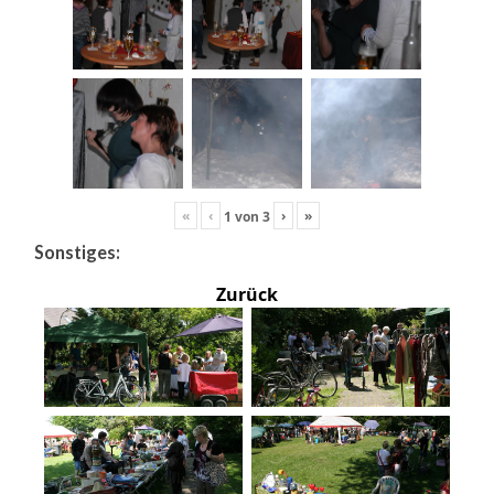
«
‹
›
»
1
von
3
Sonstiges:
Zurück