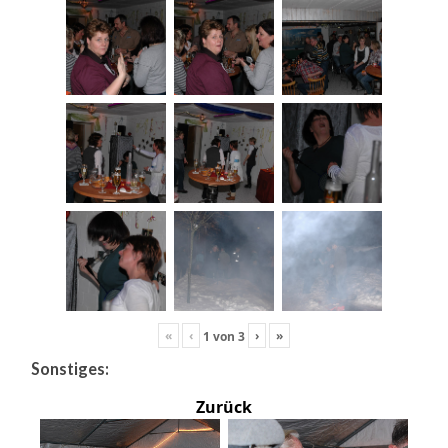
«
‹
›
»
1
von
3
Sonstiges:
Zurück