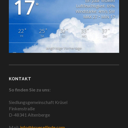
17
Ein paar Wolken
°
Luftfeuchtigkeit: 69%
Windstärke: 4m/s SW
MAX 27 • MIN 17
°
°
°
°
°
22
25
32
33
37
FR
SA
SO
MO
DIE
langfristige Vorhersage
KONTAKT
So finden Sie zu uns:
Siedlungsgemeinschaft Krüsel
Finkenstraße
D-48341 Altenberge
Mail:
info@kruesellinde.com