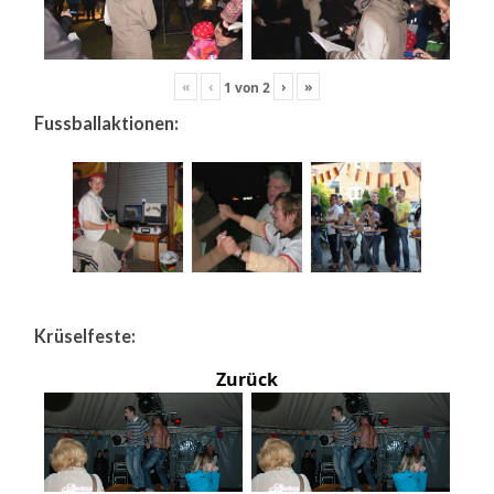
«
‹
›
»
1
von
2
Fussballaktionen:
Krüselfeste:
Zurück