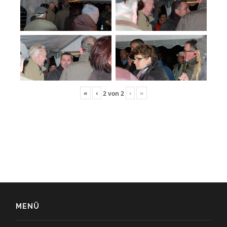
«
‹
›
»
2
von
2
MENÜ