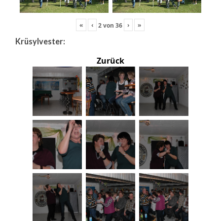
«
‹
›
»
2
von
36
Krüsylvester:
Zurück