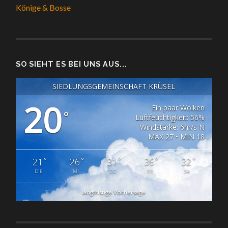
Könige & Bosse
SO SIEHT ES BEI UNS AUS...
SIEDLUNGSGEMEINSCHAFT KRÜSEL
20
Ein paar Wolken
°
Luftfeuchtigkeit: 56%
Windstärke: 6m/s N
MAX 27 • MIN 18
°
°
°
°
°
21
26
31
36
32
DIE
MI
DO
FR
SA
langfristige Vorhersage