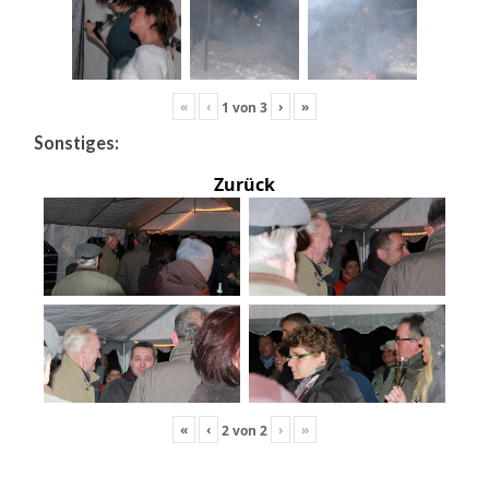
«
‹
›
»
1
von
3
Sonstiges:
Zurück
«
‹
›
»
2
von
2