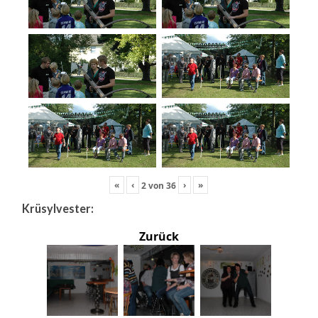
«
‹
›
»
2
von
36
Krüsylvester:
Zurück