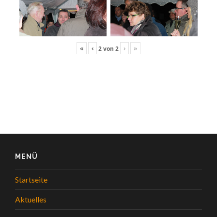
«
‹
›
»
2
von
2
MENÜ
Startseite
Aktuelles