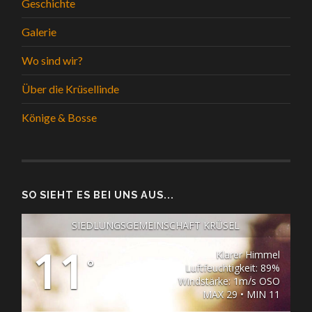
Geschichte
Galerie
Wo sind wir?
Über die Krüsellinde
Könige & Bosse
SO SIEHT ES BEI UNS AUS...
SIEDLUNGSGEMEINSCHAFT KRÜSEL
11
Klarer Himmel
°
Luftfeuchtigkeit: 89%
Windstärke: 1m/s OSO
MAX 29 • MIN 11