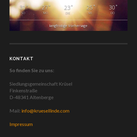
°
°
°
°
°
31
27
23
25
30
SO
MO
DIE
MI
DO
langfristige Vorhersage
KONTAKT
So finden Sie zu uns:
Siedlungsgemeinschaft Krüsel
Finkenstraße
D-48341 Altenberge
Mail:
info@kruesellinde.com
Impressum