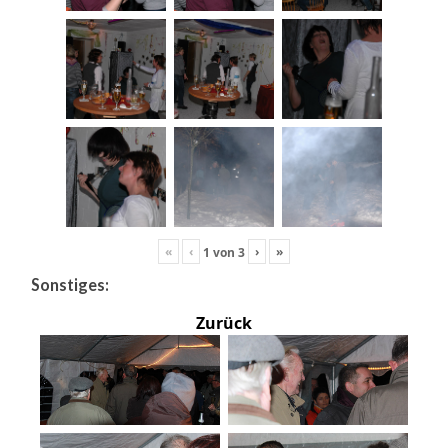
«
‹
›
»
1
von
3
Sonstiges:
Zurück