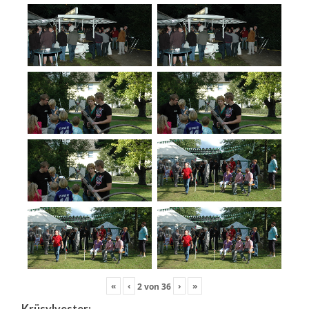
«
‹
›
»
2
von
36
Krüsylvester: