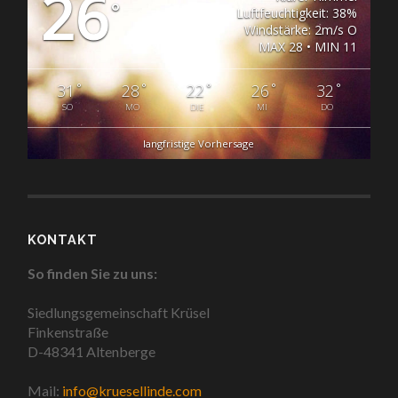
26
°
Luftfeuchtigkeit: 38%
Windstärke: 2m/s O
MAX 28 • MIN 11
°
°
°
°
°
31
28
22
26
32
SO
MO
DIE
MI
DO
langfristige Vorhersage
KONTAKT
So finden Sie zu uns:
Siedlungsgemeinschaft Krüsel
Finkenstraße
D-48341 Altenberge
Mail:
info@kruesellinde.com