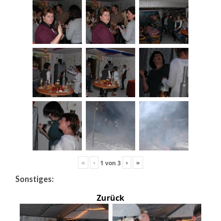
«
‹
›
»
1
von
3
Sonstiges:
Zurück