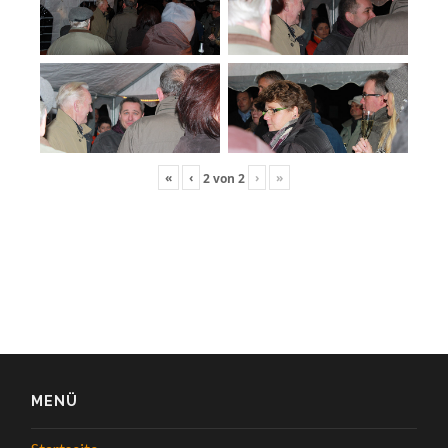
«
‹
›
»
2
von
2
MENÜ