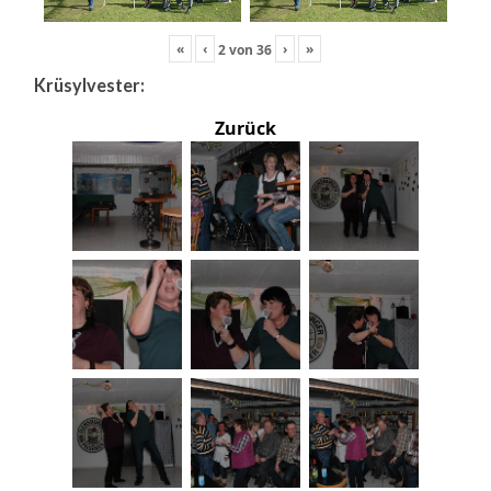
«
‹
›
»
2
von
36
Krüsylvester:
Zurück