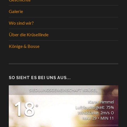
Galerie
Wo sind wir?
Über die Krüsellinde
Könige & Bosse
SO SIEHT ES BEI UNS AUS...
SIEDLUNGSGEMEINSCHAFT KRÜSEL
18
Klarer Himmel
°
Luftfeuchtigkeit: 75%
Windstärke: 2m/s O
MAX 29 • MIN 11