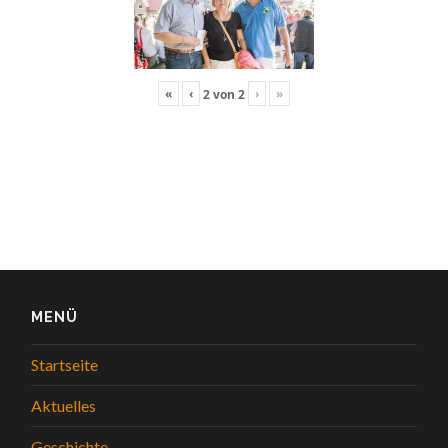
«
‹
›
»
2
von
2
MENÜ
Startseite
Aktuelles
Geschichte