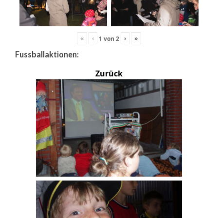
«
‹
›
»
1
von
2
Fussballaktionen:
Zurück