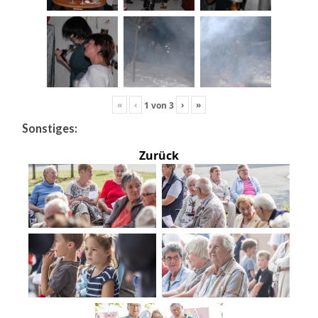
«
‹
›
»
1
von
3
Sonstiges:
Zurück