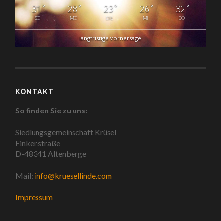
°
°
°
°
°
31
28
23
26
32
SO
MO
DIE
MI
DO
langfristige Vorhersage
KONTAKT
So finden Sie zu uns:
Siedlungsgemeinschaft Krüsel
Finkenstraße
D-48341 Altenberge
Mail:
info@kruesellinde.com
Impressum