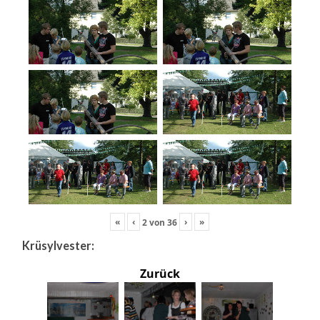
«
‹
›
»
2
von
36
Krüsylvester:
Zurück