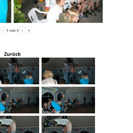
‹
›
»
1
von
3
Zurück