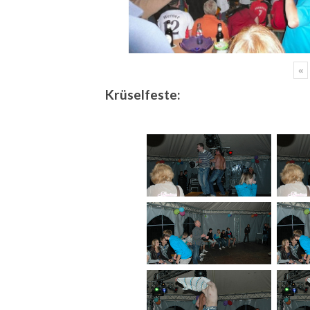
«
Krüselfeste: