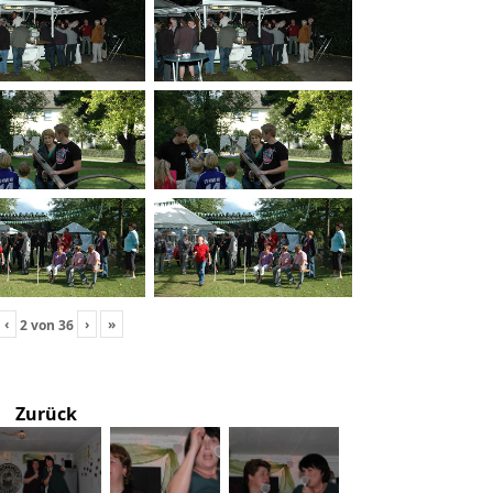
‹
›
»
2
von
36
Zurück