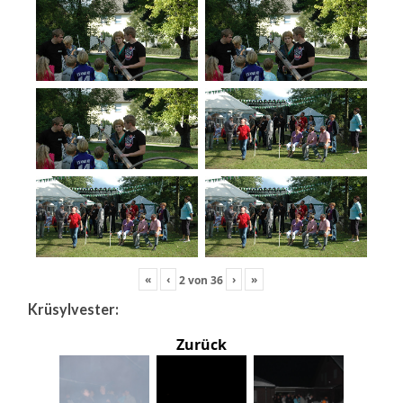
«
‹
›
»
2
von
36
Krüsylvester:
Zurück