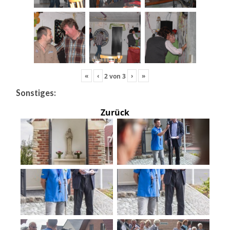
«
‹
›
»
2
von
3
Sonstiges:
Zurück