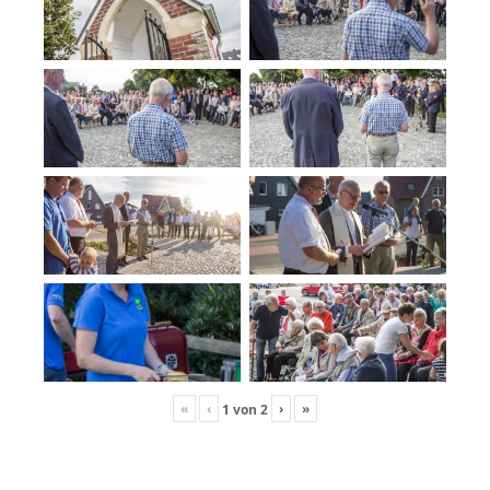
«
‹
›
»
1
von
2