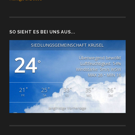
SO SIEHT ES BEI UNS AUS...
SIEDLUNGSGEMEINSCHAFT KRÜSEL
24
Überwiegend bewölkt
°
Luftfeuchtigkeit: 54%
Windstärke: 5m/s WSW
MAX 26 • MIN 16
°
°
°
°
°
21
25
33
35
26
FR
SA
SO
MO
DIE
langfristige Vorhersage