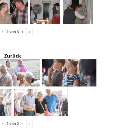
‹
›
»
2
von
3
Zurück
‹
›
»
2
von
2