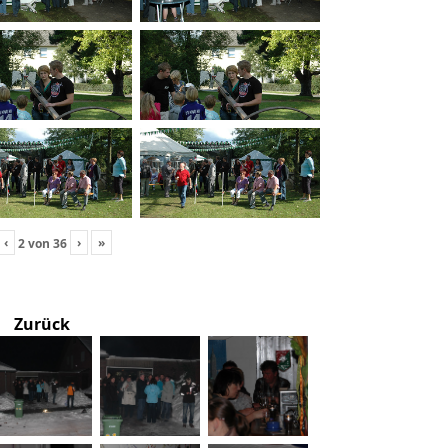
‹
›
»
2
von
36
Zurück