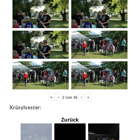
«
‹
›
»
2
von
36
Krüsylvester:
Zurück