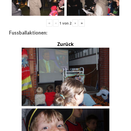
«
‹
›
»
1
von
2
Fussballaktionen:
Zurück