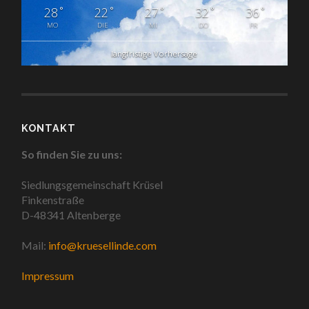
°
°
°
°
°
28
22
27
32
36
MO
DIE
MI
DO
FR
langfristige Vorhersage
KONTAKT
So finden Sie zu uns:
Siedlungsgemeinschaft Krüsel
Finkenstraße
D-48341 Altenberge
Mail:
info@kruesellinde.com
Impressum