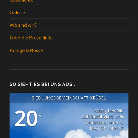
Galerie
Wo sind wir?
Über die Krüsellinde
Könige & Bosse
SO SIEHT ES BEI UNS AUS...
SIEDLUNGSGEMEINSCHAFT KRÜSEL
20
Mäßig bewölkt
°
Luftfeuchtigkeit: 61%
Windstärke: 4m/s O
MAX 33 • MIN 15