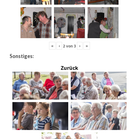
«
‹
›
»
2
von
3
Sonstiges:
Zurück