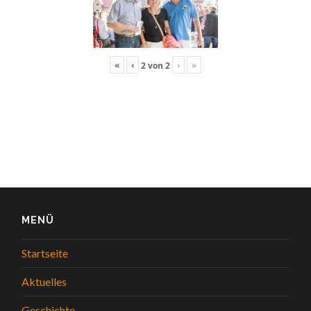
«
‹
›
»
2
von
2
MENÜ
Startseite
Aktuelles
Geschichte