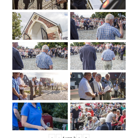
«
‹
›
»