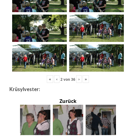
«
‹
›
»
2
von
36
Krüsylvester:
Zurück