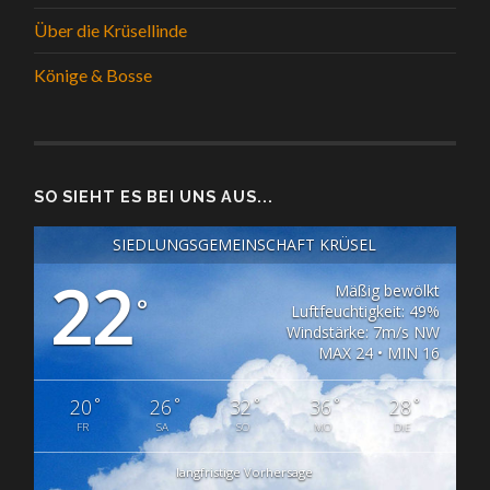
Über die Krüsellinde
Könige & Bosse
SO SIEHT ES BEI UNS AUS...
SIEDLUNGSGEMEINSCHAFT KRÜSEL
22
Mäßig bewölkt
°
Luftfeuchtigkeit: 49%
Windstärke: 7m/s NW
MAX 24 • MIN 16
°
°
°
°
°
20
26
32
36
28
FR
SA
SO
MO
DIE
langfristige Vorhersage