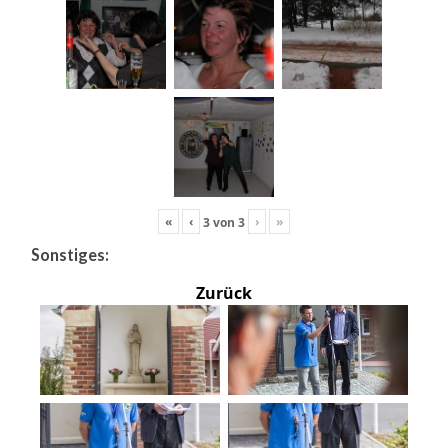
«
‹
›
»
3
von
3
Sonstiges:
Zurück