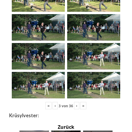
«
‹
›
»
3
von
36
Krüsylvester:
Zurück