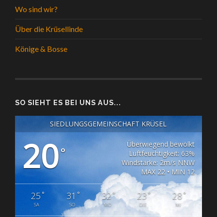
Wo sind wir?
Über die Krüsellinde
Könige & Bosse
SO SIEHT ES BEI UNS AUS...
SIEDLUNGSGEMEINSCHAFT KRÜSEL
20
Überwiegend bewölkt
°
Luftfeuchtigkeit: 63%
Windstärke: 2m/s NNW
MAX 22 • MIN 12
°
°
°
°
°
25
31
32
23
28
SA
SO
MO
DIE
MI