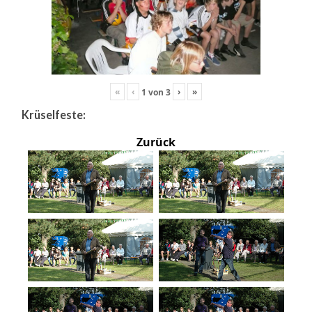
«
‹
›
»
1
von
3
Krüselfeste:
Zurück