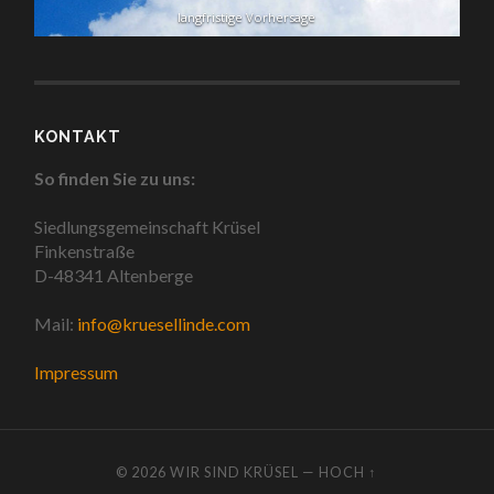
langfristige Vorhersage
KONTAKT
So finden Sie zu uns:
Siedlungsgemeinschaft Krüsel
Finkenstraße
D-48341 Altenberge
Mail:
info@kruesellinde.com
Impressum
© 2026
WIR SIND KRÜSEL
—
HOCH ↑