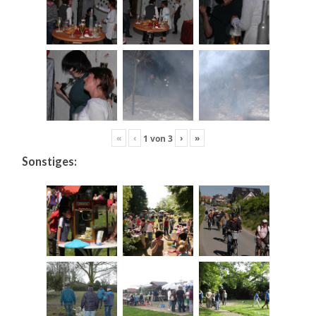
«
‹
›
»
1
von
3
Sonstiges: