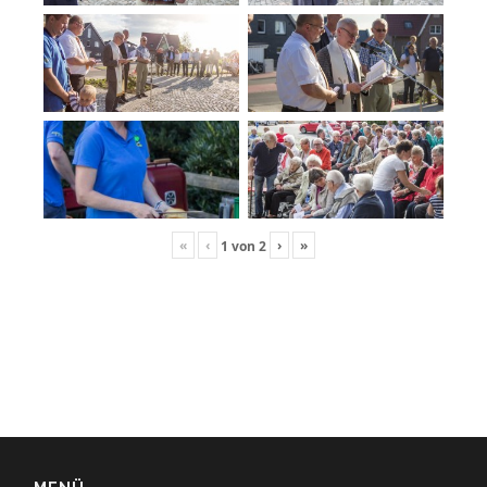
«
‹
›
»
1
von
2