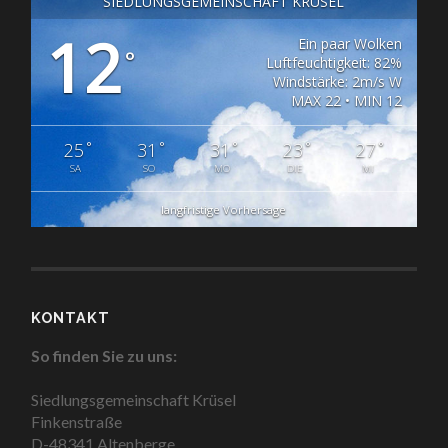
SIEDLUNGSGEMEINSCHAFT KRÜSEL
12
Ein paar Wolken
°
Luftfeuchtigkeit: 82%
Windstärke: 2m/s W
MAX 22 • MIN 12
°
°
°
°
°
25
31
31
23
27
SA
SO
MO
DIE
MI
langfristige Vorhersage
KONTAKT
So finden Sie zu uns:
Siedlungsgemeinschaft Krüsel
Finkenstraße
D-48341 Altenberge