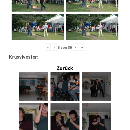
«
‹
›
»
3
von
36
Krüsylvester:
Zurück