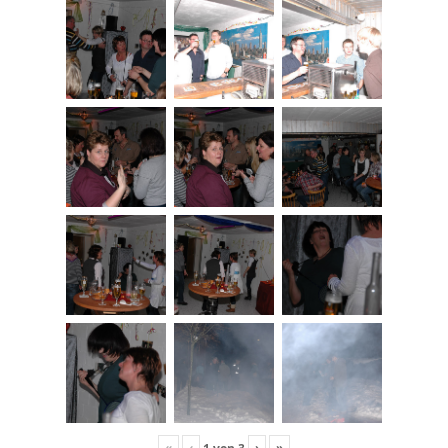
«
‹
›
»
1
von
3