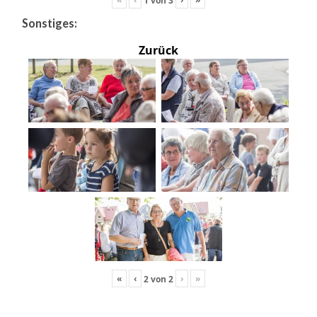
Sonstiges:
Zurück
«
‹
›
»
2
von
2