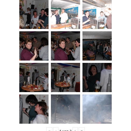
«
‹
›
»
1
von
3