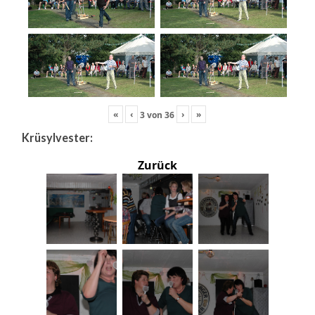
«
‹
›
»
3
von
36
Krüsylvester:
Zurück