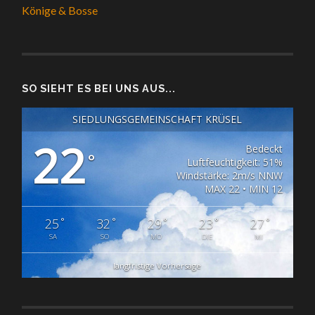
Könige & Bosse
SO SIEHT ES BEI UNS AUS...
SIEDLUNGSGEMEINSCHAFT KRÜSEL
22
Bedeckt
°
Luftfeuchtigkeit: 51%
Windstärke: 2m/s NNW
MAX 22 • MIN 12
°
°
°
°
°
25
32
29
23
27
SA
SO
MO
DIE
MI
langfristige Vorhersage