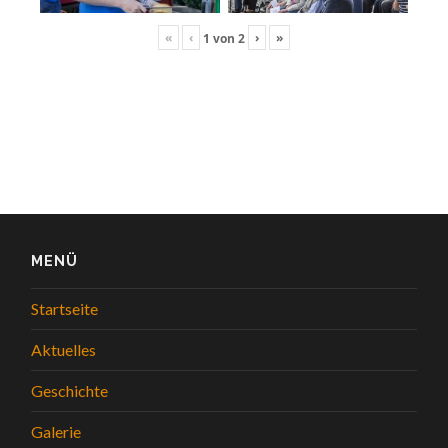
«
‹
›
»
1
von
2
MENÜ
Startseite
Aktuelles
Geschichte
Galerie