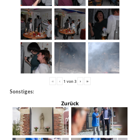
«
‹
›
»
1
von
3
Sonstiges:
Zurück