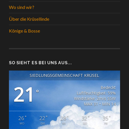
Wo sind wir?
Über die Krüsellinde
Könige & Bosse
SO SIEHT ES BEI UNS AUS...
SIEDLUNGSGEMEINSCHAFT KRÜSEL
21
Bedeckt
°
Luftfeuchtigkeit: 59%
Windstärke: 2m/s SSW
MAX 31 • MIN 14
°
°
°
°
°
26
22
28
32
35
MO
DIE
MI
DO
FR