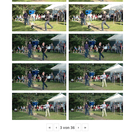
«
‹
›
»
3
von
36