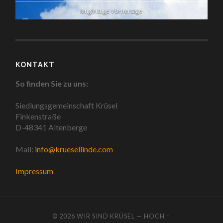
langfristige Vorhersage
KONTAKT
So finden Sie zu uns:
Siedlungsgemeinschaft Krüsel
Finkenstraße
D-48341 Altenberge
Mail:
info@kruesellinde.com
Impressum
© 2026
WIR SIND KRÜSEL
—
HOCH ↑