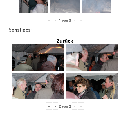
«
‹
›
»
1
von
3
Sonstiges:
Zurück
«
‹
›
»
2
von
2