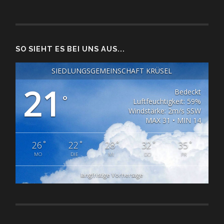
SO SIEHT ES BEI UNS AUS...
SIEDLUNGSGEMEINSCHAFT KRÜSEL
21
Bedeckt
°
Luftfeuchtigkeit: 59%
Windstärke: 2m/s SSW
MAX 31 • MIN 14
°
°
°
°
°
26
22
28
32
35
MO
DIE
MI
DO
FR
langfristige Vorhersage