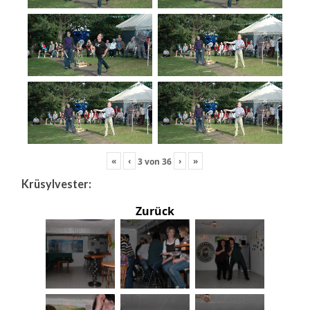
«
‹
›
»
3
von
36
Krüsylvester:
Zurück