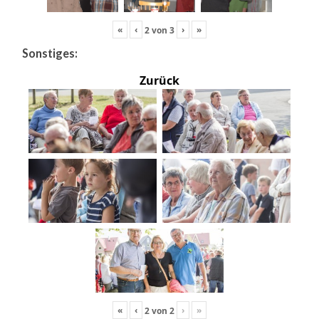
«
‹
›
»
2
von
3
Sonstiges:
Zurück
«
‹
›
»
2
von
2