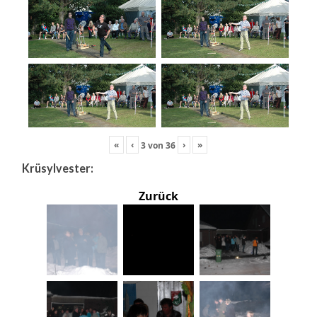
«
‹
›
»
3
von
36
Krüsylvester:
Zurück