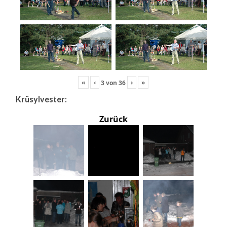
«
‹
›
»
3
von
36
Krüsylvester:
Zurück