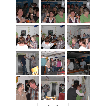
«
‹
›
»
2
von
3