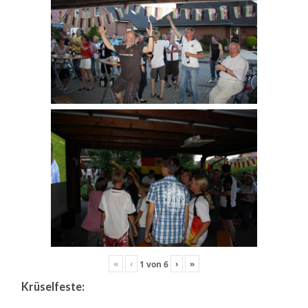
«
‹
›
»
1
von
6
Krüselfeste: