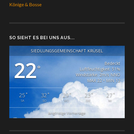
Könige & Bosse
SO SIEHT ES BEI UNS AUS...
SIEDLUNGSGEMEINSCHAFT KRÜSEL
22
Bedeckt
°
Luftfeuchtigkeit: 51%
Windstärke: 2m/s NNO
MAX 22 • MIN 12
°
°
°
°
°
25
32
29
23
27
SA
SO
MO
DIE
MI
langfristige Vorhersage