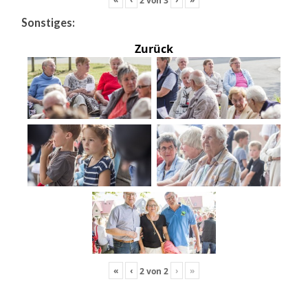
Sonstiges:
Zurück
«
‹
›
»
2
von
2