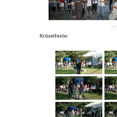
«
Krüselfeste: