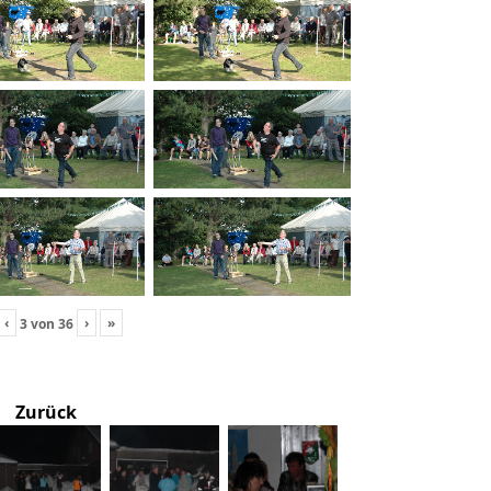
‹
›
»
3
von
36
Zurück