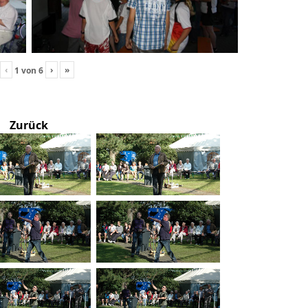
‹
›
»
1
von
6
Zurück