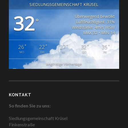
SIEDLUNGSGEMEINSCHAFT KRÜSEL
32
Überwiegend bewölkt
°
Luftfeuchtigkeit: 31%
Windstärke: 4m/s WSW
MAX 32 • MIN 14
°
°
°
°
°
26
22
27
32
35
MO
DIE
MI
DO
FR
langfristige Vorhersage
KONTAKT
So finden Sie zu uns:
Siedlungsgemeinschaft Krüsel
Finkenstraße