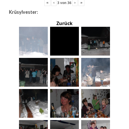
«
‹
›
»
3
von
36
Krüsylvester:
Zurück