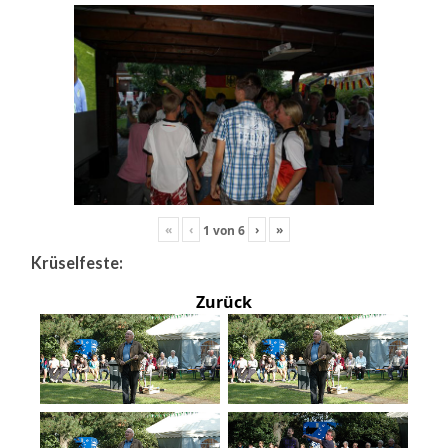
«
‹
›
»
1
von
6
Krüselfeste:
Zurück