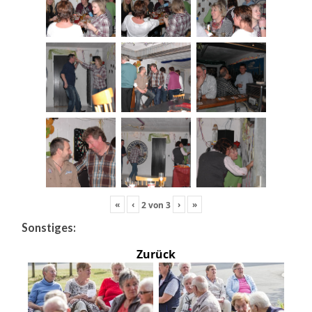
«
‹
›
»
2
von
3
Sonstiges:
Zurück