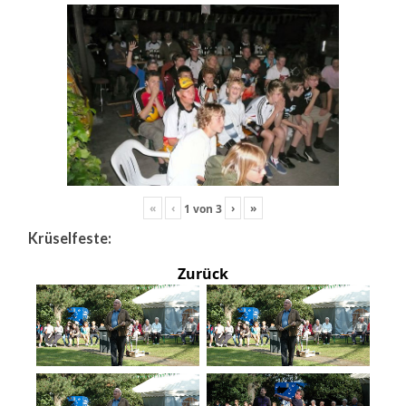
«
‹
›
»
1
von
3
Krüselfeste:
Zurück