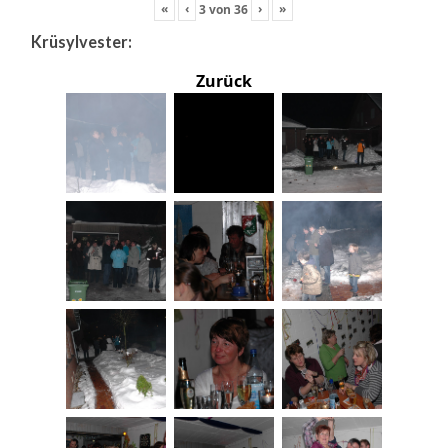
«
‹
›
»
3
von
36
Krüsylvester:
Zurück