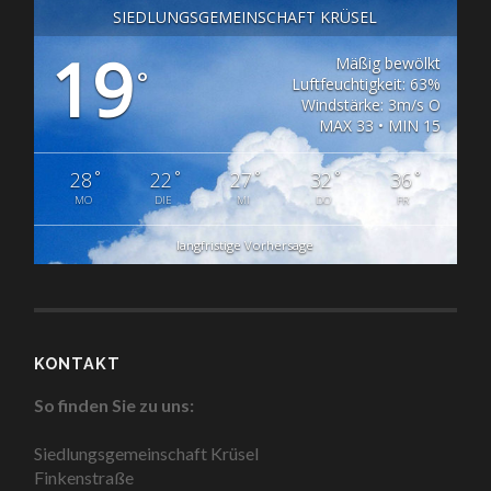
SIEDLUNGSGEMEINSCHAFT KRÜSEL
19
Mäßig bewölkt
°
Luftfeuchtigkeit: 63%
Windstärke: 3m/s O
MAX 33 • MIN 15
°
°
°
°
°
28
22
27
32
36
MO
DIE
MI
DO
FR
langfristige Vorhersage
KONTAKT
So finden Sie zu uns:
Siedlungsgemeinschaft Krüsel
Finkenstraße