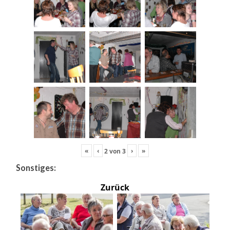
«
‹
›
»
2
von
3
Sonstiges:
Zurück