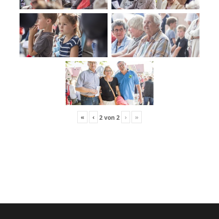
«
‹
›
»
2
von
2